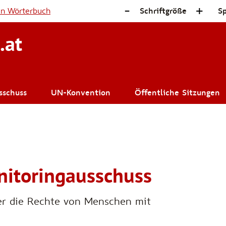
-
+
en Wörterbuch
Schriftgröße
S
.at
sschuss
UN-Konvention
Öffentliche Sitzungen
itoringausschuss
r die Rechte von Menschen mit