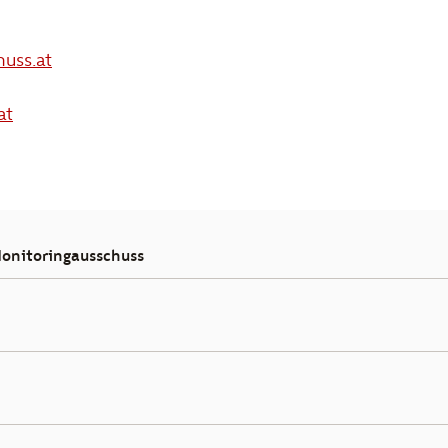
uss.at
at
onitoringausschuss